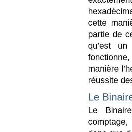
hexadécima
cette man
partie de c
qu'est un
fonctionne
manière l'h
réussite des
Le Binair
Le Binai
comptage, c