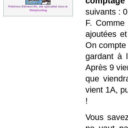
comptage 
Pokémon-Elément-Sh, site spécialisé dans le
suivants : 0,
Shinyhunting
F. Comme v
ajoutées et
On compte 
gardant à l
Après 9 vie
que viendr
vient 1A, p
!
Vous savez