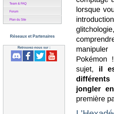
Team & FAQ
lorsque vou
Forum
introduct
Plan du Site
glitcholog
Réseaux et Partenaires
comprendr
manipuler
Retrouvez-nous sur :
Pokémon !
sujet,
il e
différent
jongler e
première par
L'Hexadé