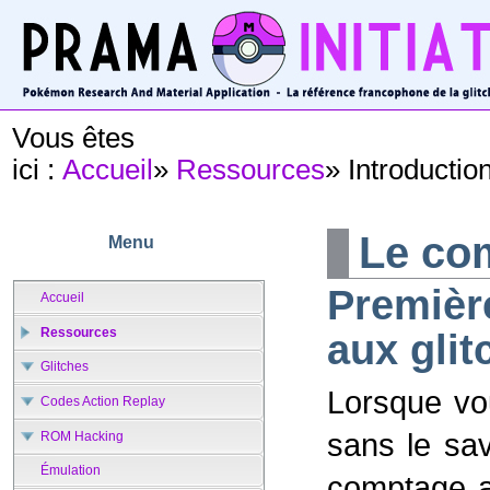
Vous êtes
ici :
Accueil
»
Ressources
»
Introductio
Le co
Menu
Premièr
Accueil
Ressources
aux glit
Glitches
Lorsque vo
Codes Action Replay
sans le sa
ROM Hacking
Émulation
comptage a