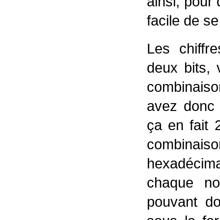
ainsi, pour d
facile de s
Les chiffr
deux bits,
combinaison
avez donc 
ça en fait 
combinai
hexadécima
chaque no
pouvant do