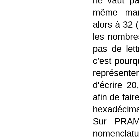
ne vaut pa
même mani
alors à 32
les nombre
pas de lett
c'est pourq
représente
d'écrire 2
afin de fai
hexadécima
Sur PRAMA
nomenclatu