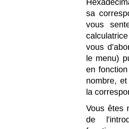
Hexadécimal
sa corresp
vous sent
calculatric
vous d'abo
le menu) p
en fonctio
nombre, et 
la corresp
Vous êtes m
de l'intr