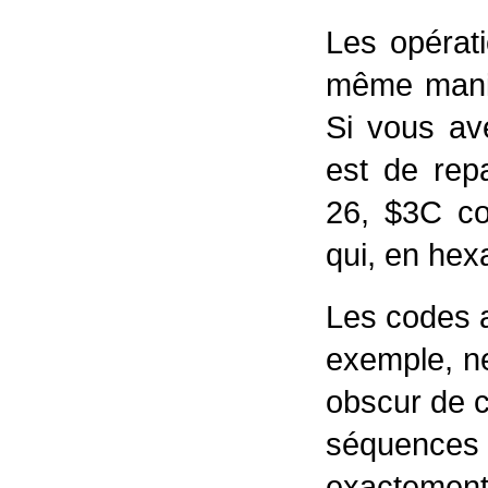
Les opérati
même maniè
Si vous av
est de rep
26, $3C co
qui, en hex
Les codes a
exemple, n
obscur de ch
séquences 
exactement