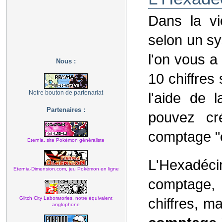
Dans la vi
selon un sy
l'on vous a 
Nous :
10 chiffres 
Notre bouton de partenariat
l'aide de 
Partenaires :
pouvez c
comptage "
Eternia, site Pokémon généraliste
L'Hexadé
Eternia-Dimension.com, jeu Pokémon en ligne
comptage, 
Glitch City Laboratories, notre équivalent
chiffres, m
anglophone