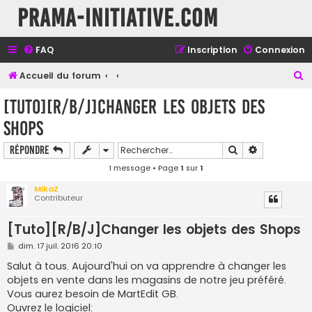
Prama-initiative.com
FAQ
Inscription
Connexion
R
Accueil du forum
e
[Tuto][R/B/J]Changer les objets des
c
Shops
h
e
Rechercher
Recherche a
Répondre
r
1 message • Page
1
sur
1
c
MikaZ
Contributeur
h
e
[Tuto][R/B/J]Changer les objets des Shops
r
M
dim. 17 juil. 2016 20:10
e
s
Salut à tous. Aujourd'hui on va apprendre à changer les
s
objets en vente dans les magasins de notre jeu préféré.
a
g
Vous aurez besoin de MartEdit GB.
e
Ouvrez le logiciel: