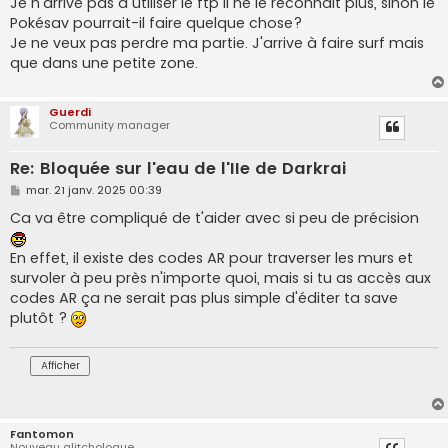
Je n'arrive pas à utiliser le ftp il ne le reconnait plus, sinon le
Pokésav pourrait-il faire quelque chose?
Je ne veux pas perdre ma partie. J'arrive à faire surf mais
que dans une petite zone.
Guerdi
Community manager
Re: Bloquée sur l'eau de l'IIe de Darkrai
M
mar. 21 janv. 2025 00:39
e
s
Ca va être compliqué de t'aider avec si peu de précision
s
a
g
En effet, il existe des codes AR pour traverser les murs et
e
survoler à peu près n'importe quoi, mais si tu as accès aux
codes AR ça ne serait pas plus simple d'éditer ta save
plutôt ?
Fantomon
Nouveau glitchologue