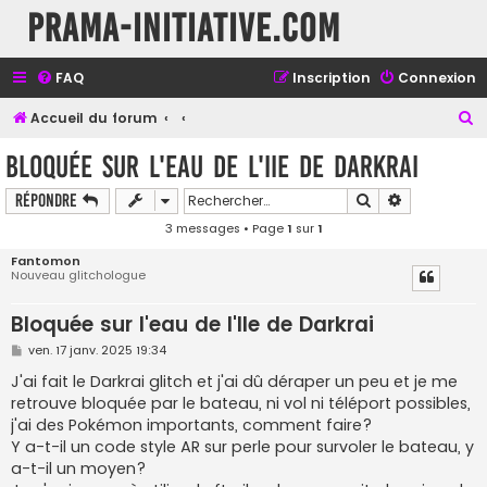
Prama-initiative.com
FAQ
Inscription
Connexion
R
Accueil du forum
e
Bloquée sur l'eau de l'IIe de Darkrai
c
Rechercher
Recherche a
Répondre
h
3 messages • Page
1
sur
1
e
r
Fantomon
Nouveau glitchologue
c
h
Bloquée sur l'eau de l'IIe de Darkrai
e
M
ven. 17 janv. 2025 19:34
e
r
s
J'ai fait le Darkrai glitch et j'ai dû déraper un peu et je me
s
retrouve bloquée par le bateau, ni vol ni téléport possibles,
a
g
j'ai des Pokémon importants, comment faire?
e
Y a-t-il un code style AR sur perle pour survoler le bateau, y
a-t-il un moyen?