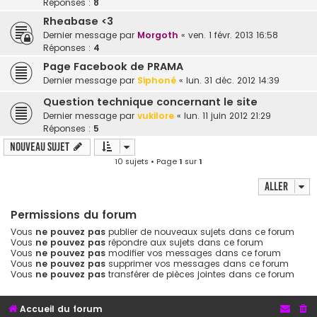
Réponses :
8
Rheabase <3
Dernier message par
Morgoth
«
ven. 1 févr. 2013 16:58
Réponses :
4
Page Facebook de PRAMA
Dernier message par
Siphoné
«
lun. 31 déc. 2012 14:39
Question technique concernant le site
Dernier message par
vukilore
«
lun. 11 juin 2012 21:29
Réponses :
5
Nouveau sujet
10 sujets • Page
1
sur
1
Aller
Permissions du forum
Vous
ne pouvez pas
publier de nouveaux sujets dans ce forum
Vous
ne pouvez pas
répondre aux sujets dans ce forum
Vous
ne pouvez pas
modifier vos messages dans ce forum
Vous
ne pouvez pas
supprimer vos messages dans ce forum
Vous
ne pouvez pas
transférer de pièces jointes dans ce forum
Accueil du forum