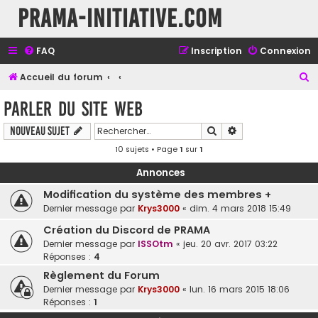
Prama-initiative.com
FAQ
Inscription
Connexion
R
Accueil du forum
e
Parler du site web
c
Rechercher
Recherche avancé
Nouveau sujet
h
10 sujets • Page
1
sur
1
e
r
Annonces
c
Modification du système des membres +
h
Dernier message par
Krys3000
«
dim. 4 mars 2018 15:49
e
Création du Discord de PRAMA
r
Dernier message par
ISSOtm
«
jeu. 20 avr. 2017 03:22
Réponses :
4
Règlement du Forum
Dernier message par
Krys3000
«
lun. 16 mars 2015 18:06
Réponses :
1