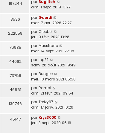
par
Buglitch
167244
dim. 1 sept. 2019 13:22
par
Guerdi
3536
mar. 7 avr. 2026 22:27
par
Cleobel
222559
jeu. 9 févr. 2023 13:28
par
Muestrano
78935
mar. 14 sept. 2021 22:38
par
lhp22
44062
sam. 28 août 2021 19:49
par
Bungee
73786
mer. 10 mars 2021 05:58
par
Ramal
46881
dim. 21 févr. 2021 09:54
par
Treizy67
130746
dim. 17 janv. 2021 10:28
par
Krys3000
45147
jeu. 3 sept. 2020 06:16