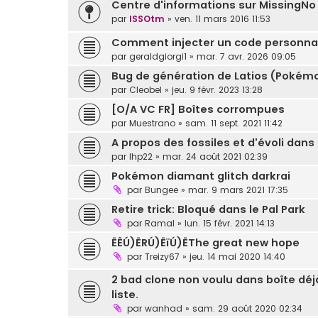
Centre d'informations sur MissingNo
par
ISSOtm
» ven. 11 mars 2016 11:53
Comment injecter un code personna
par
geraldgiorgi1
» mar. 7 avr. 2026 09:05
Bug de génération de Latios (Pokém
par
Cleobel
» jeu. 9 févr. 2023 13:28
[O/A VC FR] Boîtes corrompues
par
Muestrano
» sam. 11 sept. 2021 11:42
A propos des fossiles et d'évoli da
par
lhp22
» mar. 24 août 2021 02:39
Pokémon diamant glitch darkrai
par
Bungee
» mar. 9 mars 2021 17:35
Retire trick: Bloqué dans le Pal Park
par
Ramal
» lun. 15 févr. 2021 14:13
ËÊÚ)ËRÚ)ËïÚ)ËThe great new hope
par
Treizy67
» jeu. 14 mai 2020 14:40
2 bad clone non voulu dans boîte déjà
liste.
par
wanhad
» sam. 29 août 2020 02:34