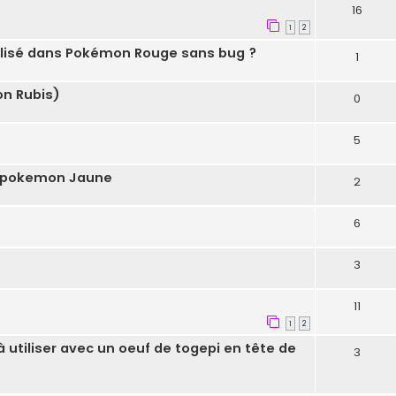
16
1
2
lisé dans Pokémon Rouge sans bug ?
1
on Rubis)
0
5
ns pokemon Jaune
2
6
3
11
1
2
 utiliser avec un oeuf de togepi en tête de
3