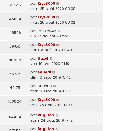
par
Krys3000
33445
mar. 25 août 2020 08:08
par
Krys3000
48004
mar. 25 août 2020 08:02
par
thebear45
45566
lun. 17 août 2020 21:43
par
Krys3000
39188
sam. 8 août 2020 11:49
par
Haxel
48858
ven. 10 avr. 2020 01:10
par
Guerdi
66735
dim. 8 sept. 2019 15:42
par
DuDono
49175
mar. 3 sept. 2019 18:54
par
Krys3000
103824
mer. 28 août 2019 10:33
par
Buglitch
114494
sam. 24 août 2019 17:12
par
Buglitch
57359