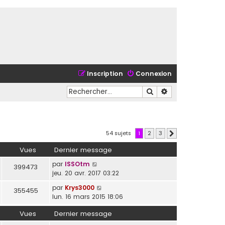
Inscription
Connexion
Rechercher
Recherche avancé
54 sujets
1
2
3
Suivant
Vues
Dernier message
par
ISSOtm
399473
jeu. 20 avr. 2017 03:22
par
Krys3000
355455
lun. 16 mars 2015 18:06
Vues
Dernier message