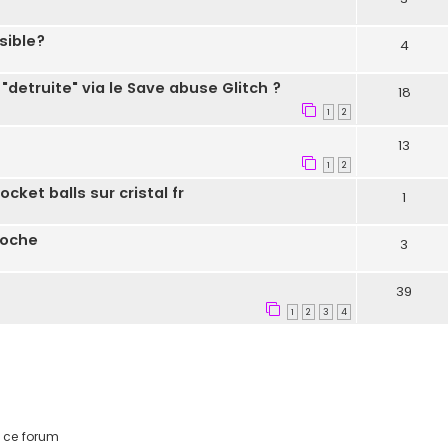
sible?
4
detruite" via le Save abuse Glitch ?
18
1
2
13
1
2
ket balls sur cristal fr
1
roche
3
39
1
2
3
4
 ce forum