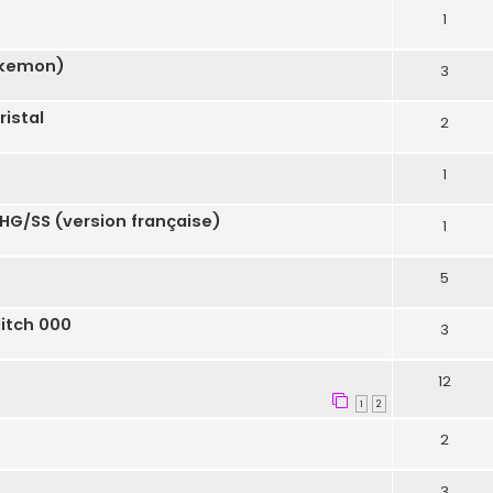
1
pokemon)
3
ristal
2
1
HG/SS (version française)
1
5
itch 000
3
12
1
2
2
3