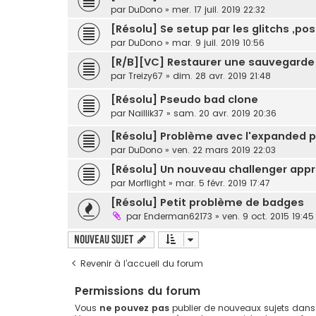
par
DuDono
» mer. 17 juil. 2019 22:32
[Résolu] Se setup par les glitchs ,pos
par
DuDono
» mar. 9 juil. 2019 10:56
[R/B][VC] Restaurer une sauvegarde "
par
Treizy67
» dim. 28 avr. 2019 21:48
[Résolu] Pseudo bad clone
par
Naillik37
» sam. 20 avr. 2019 20:36
[Résolu] Problème avec l'expanded poc
par
DuDono
» ven. 22 mars 2019 22:03
[Résolu] Un nouveau challenger app
par
Morflight
» mar. 5 févr. 2019 17:47
[Résolu] Petit problème de badges
par
Enderman62173
» ven. 9 oct. 2015 19:45
Nouveau sujet
Revenir à l’accueil du forum
Permissions du forum
Vous
ne pouvez pas
publier de nouveaux sujets dans