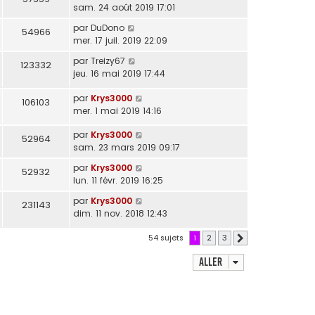
sam. 24 août 2019 17:01
par
DuDono
54966
mer. 17 juil. 2019 22:09
par
Treizy67
123332
jeu. 16 mai 2019 17:44
par
Krys3000
106103
mer. 1 mai 2019 14:16
par
Krys3000
52964
sam. 23 mars 2019 09:17
par
Krys3000
52932
lun. 11 févr. 2019 16:25
par
Krys3000
231143
dim. 11 nov. 2018 12:43
54 sujets
1
2
3
Suivant
Aller