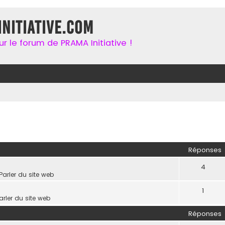
nitiative.com
r le forum de PRAMA Initiative !
her
herche avancée
Réponses
4
Parler du site web
1
arler du site web
Réponses