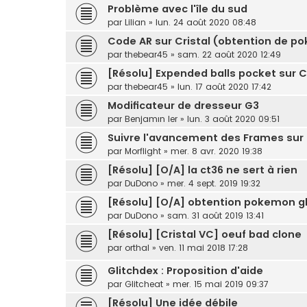
Problème avec l'île du sud
par
Lilian
» lun. 24 août 2020 08:48
Code AR sur Cristal (obtention de 
par
thebear45
» sam. 22 août 2020 12:49
[Résolu] Expended balls pocket sur C
par
thebear45
» lun. 17 août 2020 17:42
Modificateur de dresseur G3
par
Benjamın Ier
» lun. 3 août 2020 09:51
Suivre l'avancement des Frames sur 
par
Morflight
» mer. 8 avr. 2020 19:38
[Résolu] [O/A] la ct36 ne sert à rien
par
DuDono
» mer. 4 sept. 2019 19:32
[Résolu] [O/A] obtention pokemon gl
par
DuDono
» sam. 31 août 2019 13:41
[Résolu] [Cristal VC] oeuf bad clone
par
orthal
» ven. 11 mai 2018 17:28
Glitchdex : Proposition d'aide
par
Glitcheat
» mer. 15 mai 2019 09:37
[Résolu] Une idée débile