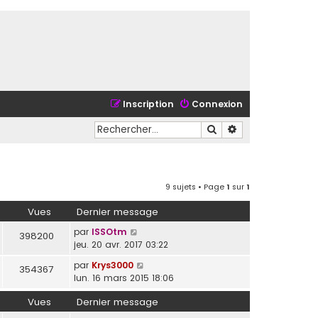
Inscription
Connexion
Rechercher
Recherche avancé
9 sujets • Page
1
sur
1
Vues
Dernier message
par
ISSOtm
398200
jeu. 20 avr. 2017 03:22
par
Krys3000
354367
lun. 16 mars 2015 18:06
Vues
Dernier message