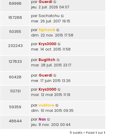
par
Guerdi
89998
jeu. 2 juil. 2026 04:07
par
Sachatchu
187288
mer. 26 juil. 2017 19:15
par
Siphoné
50355
dim. 22 nov. 2015 17:58
par
Krys3000
232243
mer. 14 oct. 2015 11:58
par
Buglitch
127833
mar. 28 juil. 2015 23:17
par
Guerdi
60428
mer. 17 juin 2015 13:26
par
Krys3000
113731
mar. 12 mai 2015 11:19
par
vukilore
59359
dim. 10 mai 2015 09:35
par
Nax
48644
jeu. 8 nov. 2012 00:44
9 sujets • Page
1
sur
1