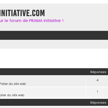
nitiative.com
r le forum de PRAMA Initiative !
her
herche avancée
Réponses
4
Parler du site web
1
arler du site web
Réponses