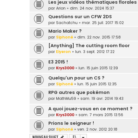
Les jeux vidéos thématiques florales
par
Arion
» dim. 24 nov. 2024 15:37
Questions sur un CFW 2DS
par
Sachatchu
» mar. 25 juil. 2017 15:02
Mario Maker ?
par
Siphoné
» dim. 22 nov. 2015 17:58
[Anything] The cutting room floor
par
Eiyeron
» lun. 3 sept. 2012 17:22
E3 2015 !
par
Krys3000
» lun. 15 juin 2015 12:39
Quelqu'un pour un CS ?
par
Siphoné
» lun. 15 juin 2015 12:35
RPG autres que pokémon
par
MathMu59
» sam. 19 avr. 2014 19:43
A quoi jouez-vous en ce moment ?
par
Krys3000
» sam. 7 mars 2015 13:56
Prions le seigneur !
par
Siphoné
» ven. 2 nov. 2012 20:18
Nouveau sujet